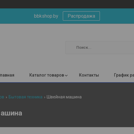
bbkshop.by
Распродажа
Главная
Каталог товаров
Контакты
График р
ов
Бытовая техника
Швейная машина
машина