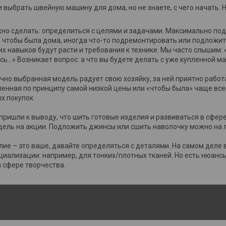
и выбрать швейную машину для дома, но не знаете, с чего начать.
жно сделать: определиться с целями и задачами. Максимально под
 чтобы была дома, иногда что-то подремонтировать или подложить
х навыков будут расти и требования к технике. Мы часто слышим: 
усь…» Возникает вопрос: а что вы будете делать с уже купленной м
ачно выбранная модель радует свою хозяйку, за ней приятно работа
ленная по принципу самой низкой цены или «чтобы была» чаще всег
х покупок
 пришли к выводу, что шить готовые изделия и развиваться в сфер
ель на акции. Подложить джинсы или сшить наволочку можно на 
лие – это ваше, давайте определяться с деталями. На самом деле
циализации: например, для тонких/плотных тканей. Но есть нюанс
 сфере творчества.