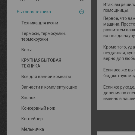
Итак, вы решил
помощницы.
Бытовая техника
Первое, что ва
Техника для кухни
машина. Просто
развитием ваши
Термосы, термосумки,
вот когда науч
термокружки
Кроме того, уд
Весы
неудачная, куп
верно для любы
КРУПНАЯ БЫТОВАЯ
ТЕХНИКА
Если все же вы
бюджетную мод
Все для ванной комнаты
Запчасти и комплектующие
Если же рукоде
деления по спе
Звонок
именно в вашей
Консервный нож
Контейнер
Мельничка