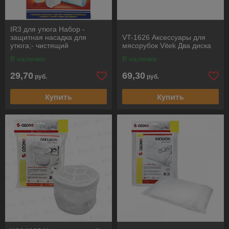
IR3 для утюга Набор -
защитная насадка для
VT-1626 Аксессуары для
утюга;- чистящий
мясорубок Vitek Два диска
карандаш;- специальная
В наличии
В наличии
салфетка.TOPPERR
29,70
69,30
руб.
руб.
Купить
Купить