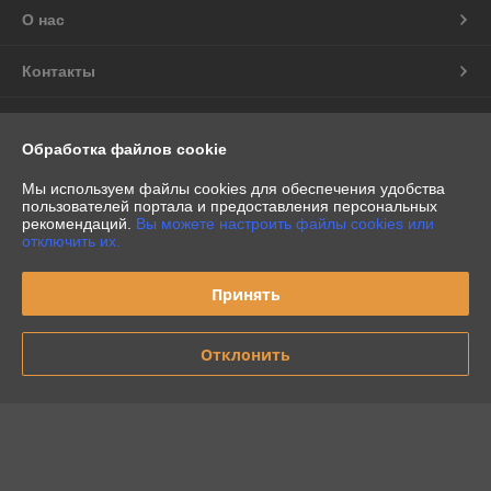
О нас
Контакты
Доставка и оплата
Обработка файлов cookie
График работы
Мы используем файлы cookies для обеспечения удобства
пользователей портала и предоставления персональных
рекомендаций.
Вы можете настроить файлы cookies или
Полная версия сайта
отключить их.
Политика обработки cookies
Принять
Сайт создан на платформе Deal.by
Отклонить
Информация для покупателя