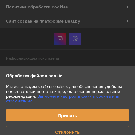
Политика обработки cookies
Сайт создан на платформе Deal.by
Информация для покупателя
Индивидуальный предприниматель:
Индивидуальный
предприниматель Бурак Александр Васильевич
Обработка файлов cookie
Республика Беларусь, г. Минск, пр-т. Рокоссовского, д.60/1, кв.386
Регистрационный номер ЕГР: 191153088
Мы используем файлы cookies для обеспечения удобства
пользователей портала и предоставления персональных
УНП: 191153088
рекомендаций.
Вы можете настроить файлы cookies или
отключить их.
Регистрационный орган: Минский горисполком
Принять
Дата регистрации компании: 22.04.2009
Местонахождение книги жалоб и предложений: Минск, Кульман 3
Номера уполномоченных рассматривать обращения покупателей в
Отклонить
соответствии с законодательством об обращениях граждан и