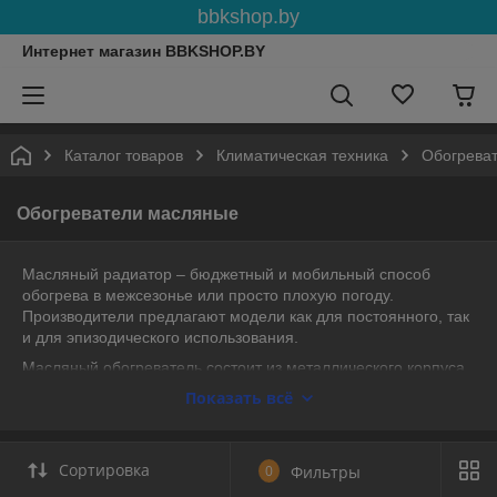
bbkshop.by
Интернет магазин BBKSHOP.BY
Каталог товаров
Климатическая техника
Обогрева
Обогреватели масляные
Масляный радиатор – бюджетный и мобильный способ
обогрева в межсезонье или просто плохую погоду.
Производители предлагают модели как для постоянного, так
и для эпизодического использования.
Масляный обогреватель состоит из металлического корпуса,
который визуально напоминает стационарную батарею,
Показать всё
специального минерального масла и нагревательного
элемента.
После включения прибора в сеть начинает работать ТЭН,
Сортировка
0
Фильтры
который нагревает масло до нужной температуры. Далее