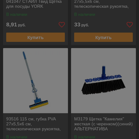
041047 СТАЙЛ Твид Щётка
27х5,5х6 см,
для посуды YORK
телескопическая рукоятка,
зеленая Швабра отжимная
В наличии
В наличии
ELFE
8,91
33
руб.
руб.
Купить
Купить
93516 115 см, губка PVA
М3179 Щетка "Камелия"
27х5,5х6 см,
жесткая (с черенком)(синий)
телескопическая рукоятка,
АЛЬТЕРНАТИВА
голубая Швабра отжимная
В наличии
В наличии
ELFE