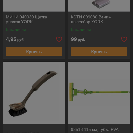
МИНИ 040030 Щетка
КЭТИ 099080 Веник-
утюжок YORK
пылесбор YORK
В наличии
В наличии
4,95
99
руб.
руб.
Купить
Купить
93518 115 см, губка PVA