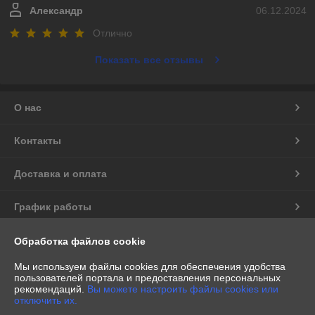
Александр
06.12.2024
Отлично
Показать все отзывы
О нас
Контакты
Доставка и оплата
График работы
Полная версия сайта
Обработка файлов cookie
Мы используем файлы cookies для обеспечения удобства
Политика обработки cookies
пользователей портала и предоставления персональных
рекомендаций.
Вы можете настроить файлы cookies или
отключить их.
Сайт создан на платформе Deal.by