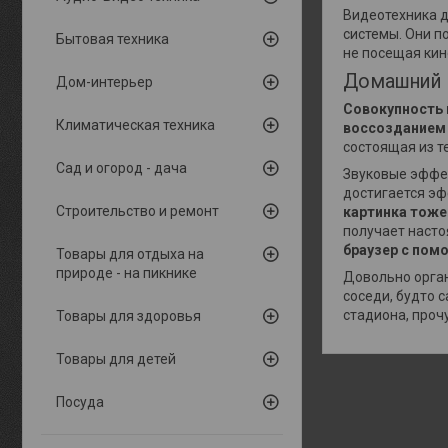
Видеотехника 
системы. Они п
Бытовая техника
не посещая кин
Домашний к
Дом-интерьер
Совокупность
Климатическая техника
воссозданием 
состоящая из т
Сад и огород - дача
Звуковые эффек
достигается эфф
Строительство и ремонт
картинка тоже
получает насто
браузер с пом
Товары для отдыха на
природе - на пикнике
Довольно орган
соседи, будто 
стадиона, проч
Товары для здоровья
Товары для детей
Посуда