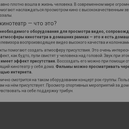
давно плотно вошла в жизнь человека. В современном мире огро
омогают наслаждаться просмотром кино с высококачественным звук
озалы.
инотеатр — что это?
 необходимого оборудования для просмотра видео, сопровож
атмосферы кинотеатра в домашних рамках — это и есть домаш
елевизора воспроизводящее видео высокого качества и колонками
ты помогают создать атмосферу присутствия. Это очень интересн
ект, как будто, пули свистят у человека над головой. Звук при эт
 имеет эффект присутствия.
Воссоздать его можно при помощи сп
ящий кинотеатр у себя дома.
Фильмы можно просматривать через
ощью интернета.
ично смотрится на таком оборудовании концерт рок-группы. Пользо
сам на нём присутствует. Просмотр спортивных мероприятий за до
увствовать на себе поддержку трибун.