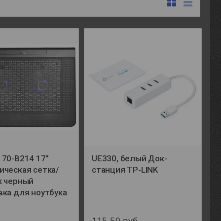
70-B214 17"
UE330, белый Док-
ическая сетка/
станция TP-LINK
к черный
вка для ноутбука
115,50
руб.