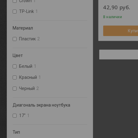
Crown
1
42,90
руб.
TP-Link
1
В наличии
Материал
Купи
Пластик
2
Цвет
Белый
1
Красный
1
Черный
2
Диагональ экрана ноутбука
17"
1
Тип