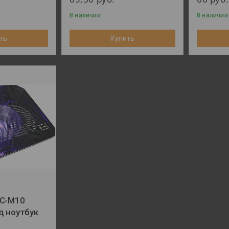
В наличии
В наличии
ть
Купить
LC-M10
д ноутбук