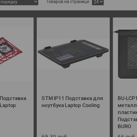
 Подставка
STM IP11 Подставка для
BU-LCP1
 Laptop
ноутбука Laptop Cooling
металл
пласти
Подста
BURO
69,30
руб.
66
руб.