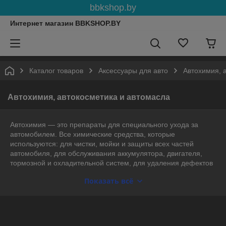
bbkshop.by
Интернет магазин BBKSHOP.BY
Каталог товаров
Аксессуары для авто
Автохимия, 
Автохимия, автокосметика и автомасла
Автохимия — это препараты для специального ухода за
автомобилем. Все химические средства, которые
используются: для чистки, мойки и защиты всех частей
автомобиля, для обслуживания аккумулятора, двигателя,
тормозной и охладительной систем, для удаления дефектов
стёкол и кузова, для ремонта и разборки автомобиля и для
Показать всё
очищения и ароматизации воздуха в салоне.
Подробнее:
https://www.kakprosto.ru/kak-923493-avtohimiya-
chto-eto-i-dlya-chego#ixzz6RVrpEAxu