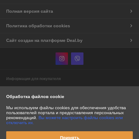
Полная версия сайта
Политика обработки cookies
Сайт создан на платформе Deal.by
Информация для покупателя
Индивидуальный предприниматель:
Индивидуальный
предприниматель Бурак Александр Васильевич
Обработка файлов cookie
Республика Беларусь, г. Минск, пр-т. Рокоссовского, д.60/1, кв.386
Мы используем файлы cookies для обеспечения удобства
Регистрационный номер ЕГР: 191153088
пользователей портала и предоставления персональных
рекомендаций.
Вы можете настроить файлы cookies или
УНП: 191153088
отключить их.
Регистрационный орган: Минский горисполком
Принять
Дата регистрации компании: 22.04.2009