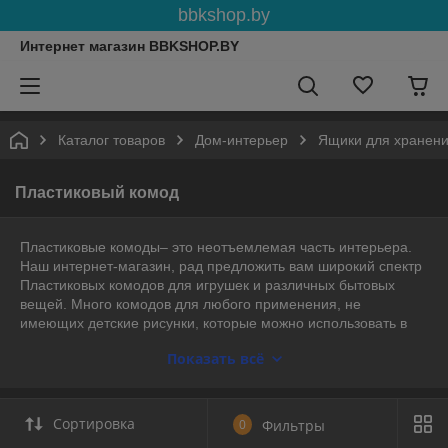
bbkshop.by
Интернет магазин BBKSHOP.BY
Каталог товаров
Дом-интерьер
Ящики для хранен
Пластиковый комод
Пластиковые комоды– это неотъемлемая часть интерьера.
Наш интернет-магазин, рад предложить вам широкий спектр
Пластиковых комодов для игрушек и различных бытовых
вещей. Много комодов для любого применения, не
имеющих детские рисунки, которые можно использовать в
любом помещении кухне, прихожей, гостинной, зале.
Показать всё
Пластиковый комод изготовлен из экологически чистого
материала, гипоаллергенен, не содержит вредных для
человека веществ. Пластиковый комод Декор нe имеет
Сортировка
0
Фильтры
ocтpыx yглoв, чтo дeлaeт кoмoд бeзoпacным. Снабжен
выдвижными ящиками, позволяющими хранить вещи,