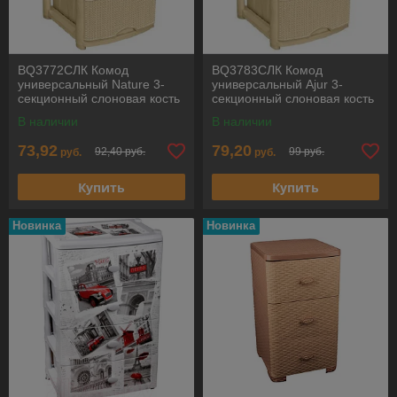
BQ3772СЛК Комод
BQ3783СЛК Комод
универсальный Nature 3-
универсальный Ajur 3-
секционный слоновая кость
секционный слоновая кость
BRANQ
BRANQ
В наличии
В наличии
73,92
79,20
92,40 руб.
99 руб.
руб.
руб.
Купить
Купить
Новинка
Новинка