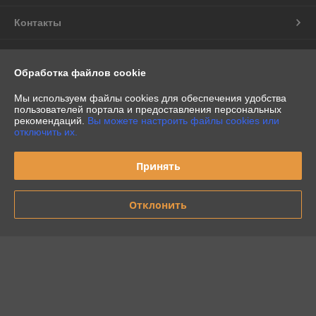
Контакты
Доставка и оплата
Обработка файлов cookie
График работы
Мы используем файлы cookies для обеспечения удобства
пользователей портала и предоставления персональных
рекомендаций.
Вы можете настроить файлы cookies или
Полная версия сайта
отключить их.
Политика обработки cookies
Принять
Сайт создан на платформе Deal.by
Отклонить
Информация для покупателя
Индивидуальный предприниматель:
Индивидуальный
предприниматель Бурак Александр Васильевич