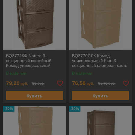
BQ3772КФ Nature 3-
BQ3770СЛК Комод
секционный кофейный
универсальный Fiori 3-
Комод универсальный
секционный слоновая кость
BRANQ
BRANQ
В наличии
В наличии
79,20
76,56
99 руб.
95,70 руб.
руб.
руб.
Купить
Купить
-20%
-20%