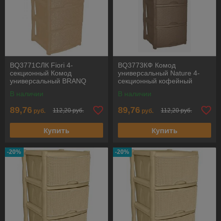
BQ3771СЛК Fiori 4-
BQ3773КФ Комод
секционный Комод
универсальный Nature 4-
универсальный BRANQ
секционный кофейный
BRANQ
В наличии
В наличии
89,76
89,76
112,20 руб.
112,20 руб.
руб.
руб.
Купить
Купить
-20%
-20%