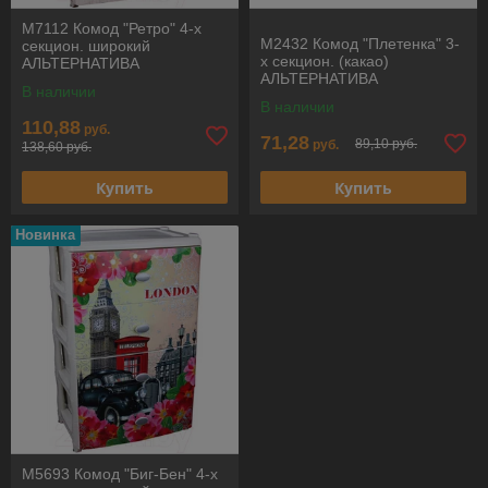
М7112 Комод "Ретро" 4-х
М2432 Комод "Плетенка" 3-
секцион. широкий
х секцион. (какао)
АЛЬТЕРНАТИВА
АЛЬТЕРНАТИВА
В наличии
В наличии
110,88
руб.
71,28
89,10 руб.
руб.
138,60 руб.
Купить
Купить
Новинка
М5693 Комод "Биг-Бен" 4-х