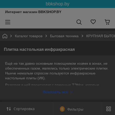
bbkshop.by
Интернет магазин BBKSHOP.BY
Каталог товаров
Бытовая техника
КРУПНАЯ БЫТО
Плитка настольная инфракрасная
Ещё не так давно основным помощником хозяек в зонах, не
обеспеченных газом, являлись только электрические плитки.
Нынче немалым спросом пользуются инфракрасные
настольные плиты (ИК).
Разогрев в ней происходит с помощью ТЭНов, которые
генерируют инфракрасное излучение, а нагревание
Показать всё
основывается на том, что вода в продуктах это излучение
поглощает. При этом образуются большие объёмы тепла.
Такой принцип работы – залог быстрого приготовления
Сортировка
0
Фильтры
пищи. И она получается с превосходными вкусовыми
характеристиками и не утрачивает полезные качества.