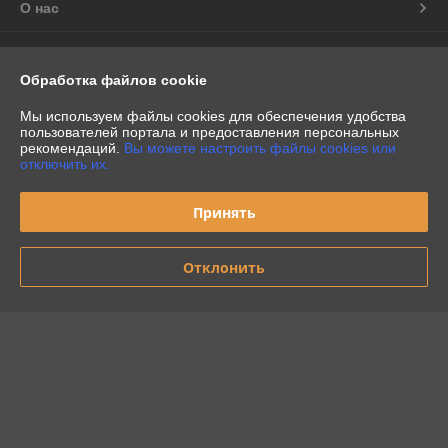
О нас
Контакты
Обработка файлов cookie
Доставка и оплата
Мы используем файлы cookies для обеспечения удобства
пользователей портала и предоставления персональных
рекомендаций.
Вы можете настроить файлы cookies или
График работы
отключить их.
Полная версия сайта
Принять
Политика обработки cookies
Отклонить
Сайт создан на платформе Deal.by
Информация для покупателя
Индивидуальный предприниматель:
Индивидуальный