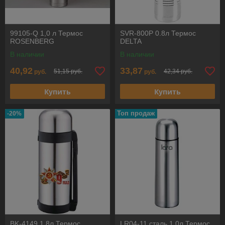
99105-Q 1,0 л Термос
SVR-800P 0.8л Термос
ROSENBERG
DELTA
В наличии
В наличии
40,92
33,87
51,15 руб.
42,34 руб.
руб.
руб.
Купить
Купить
Топ продаж
-20%
BK-4149 1,8л Термос
LR04-11 сталь 1,0л Термос