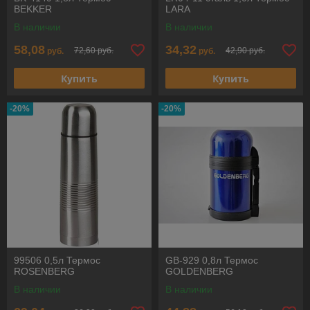
BEKKER
LARA
В наличии
В наличии
58,08
34,32
72,60 руб.
42,90 руб.
руб.
руб.
Купить
Купить
-20%
-20%
99506 0,5л Термос
GB-929 0,8л Термос
ROSENBERG
GOLDENBERG
В наличии
В наличии