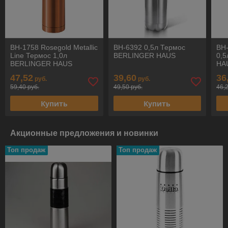
BH-1758 Rosegold Metallic
BH-6392 0,5л Термос
BH-
Line Термос 1,0л
BERLINGER HAUS
0,
BERLINGER HAUS
HA
47,52
39,60
36
руб.
руб.
59,40 руб.
49,50 руб.
46,
Купить
Купить
Акционные предложения и новинки
Топ продаж
Топ продаж