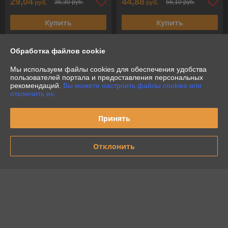
29,04
44,88
36,30 руб.
56,10 руб.
руб.
руб.
Купить
Купить
-20%
-20%
Обработка файлов cookie
Мы используем файлы cookies для обеспечения удобства
пользователей портала и предоставления персональных
рекомендаций.
Вы можете настроить файлы cookies или
отключить их.
Принять
Отклонить
EVT-1003 1л Термос
EVT-1004 1л Термос
EUROSTEK
EUROSTEK
В наличии
В наличии
31,68
31,68
39,60 руб.
39,60 руб.
руб.
руб.
Купить
Купить