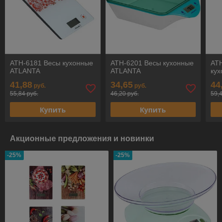
ATH-6181 Весы кухонные
ATH-6201 Весы кухонные
AT
ATLANTA
ATLANTA
ку
41,88
34,65
44
руб.
руб.
55,84 руб.
46,20 руб.
59,
Купить
Купить
Акционные предложения и новинки
-25%
-25%