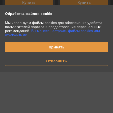
Купить
Купить
Обработка файлов cookie
Показать ещё
Мы используем файлы cookies для обеспечения удобства
пользователей портала и предоставления персональных
О нас
рекомендаций.
Вы можете настроить файлы cookies или
отключить их.
Рейтинг не сформирован
Менее 5 отзывов за последний год
Принять
Работает с 06.04.2018
Отклонить
г. Минск
Кульман, Минск, Беларусь
Контакты
Сегодня работает с 10:00 до 19:00
Показать весь график работы
Отзывы о магазине