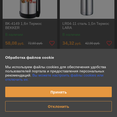
BK-4149 1,8л Термос
LR04-11 сталь 1,0л Термос
BEKKER
LARA
В наличии
В наличии
58,08
34,32
72,60 руб.
42,90 руб.
руб.
руб.
Купить
Купить
Обработка файлов cookie
-20%
-20%
Мы используем файлы cookies для обеспечения удобства
пользователей портала и предоставления персональных
рекомендаций.
Вы можете настроить файлы cookies или
отключить их.
Принять
Отклонить