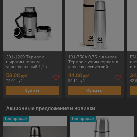
201-1200 Термос с
101-750А 0,75 л в чехле
EN1
широким горлом
Термос с узким горлом в
цве
универсальный 1,2 л
чехле классический
ст
Арктика
Арктика
58,08
44,88
34
руб.
руб.
72,60 руб.
56,10 руб.
42,
Купить
Купить
Акционные предложения и новинки
Топ продаж
Топ продаж