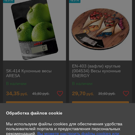
-25%
-25%
EN-403 (вафли) круглые
SK-414 Кухонные весы
(004534) Весы кухонные
ARESA
ENERGY
В наличии
В наличии
34,35
29,70
45,80 руб.
39,60 руб.
руб.
руб.
Купить
Купить
Обработка файлов cookie
-25%
-25%
Мы используем файлы cookies для обеспечения удобства
пользователей портала и предоставления персональных
рекомендаций.
Вы можете настроить файлы cookies или