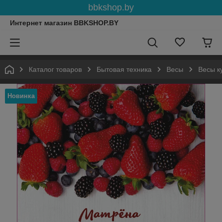
bbkshop.by
Интернет магазин BBKSHOP.BY
Каталог товаров
Бытовая техника
Весы
Весы к
Новинка