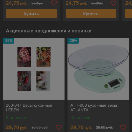
24,75
24,75
24
33 руб.
33 руб.
руб.
руб.
Купить
Купить
Акционные предложения и новинки
-25%
-25%
268-047 Весы кухонные
ATH-803 кухонные весы
LEBEN
ATLANTA
В наличии
В наличии
29,70
29,70
39,60 руб.
39,60 руб.
руб.
руб.