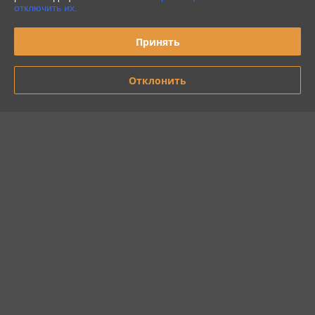
отключить их.
Принять
Отклонить
SK-418 Кухонные весы
SC-KS57P45 блины с икрой
ARESA
Кухонные весы SCARLETT
В наличии
В наличии
34,35
37,13
45,80 руб.
49,50 руб.
руб.
руб.
Купить
Купить
Показать ещё
О нас
Рейтинг не сформирован
Менее 5 отзывов за последний год