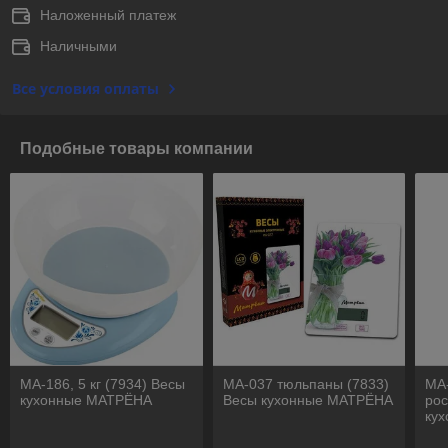
Наложенный платеж
Наличными
Все условия оплаты
Подобные товары компании
МА-186, 5 кг (7934) Весы
МА-037 тюльпаны (7833)
МА
кухонные МАТРЁНА
Весы кухонные МАТРЁНА
рос
ку