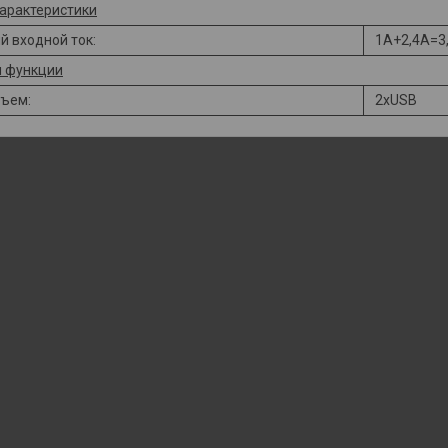
характеристики
 входной ток:
1А+2,4А=3
и функции
зъем:
2хUSB