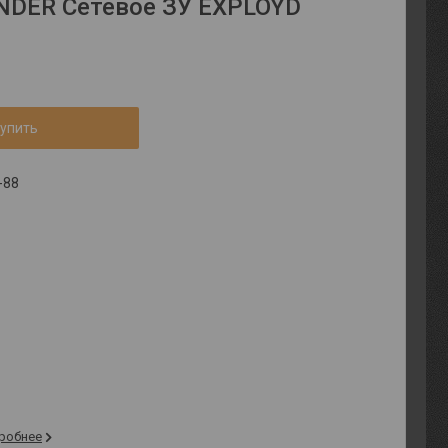
NDER Сетевое ЗУ EXPLOYD
упить
-88
робнее