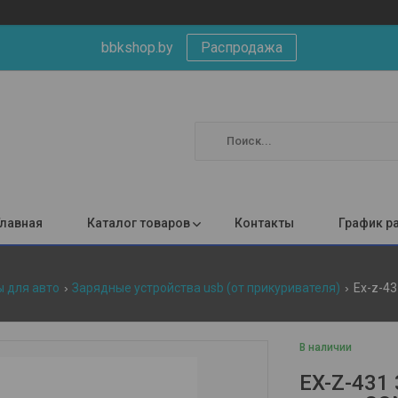
bbkshop.by
Распродажа
Главная
Каталог товаров
Контакты
График р
ы для авто
Зарядные устройства usb (от прикуривателя)
В наличии
EX-Z-431