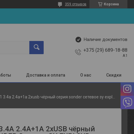
359 отзывов
Корзина
Наличие документов
+375 (29) 689-18-88
A1
аботы
Доставка и оплата
О нас
Скидки
Ex-z-431 3.4a 2.4а+1а 2хusb чёрный серия sonder сетевое зу exployd
 3.4A 2.4А+1А 2хUSB чёрный