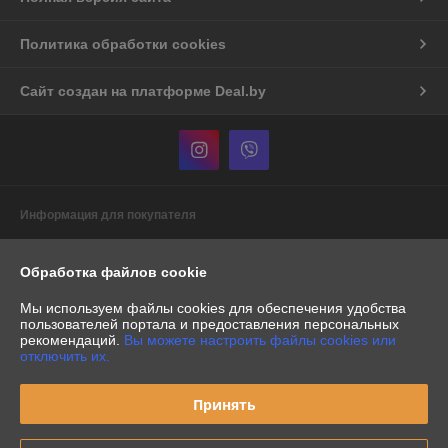
Политика обработки cookies
Сайт создан на платформе Deal.by
Информация для покупателя
Индивидуальный предприниматель:
Индивидуальный
предприниматель Бурак Александр Васильевич
Обработка файлов cookie
Республика Беларусь, г. Минск, пр-т. Рокоссовского, д.60/1, кв.386
Мы используем файлы cookies для обеспечения удобства
Регистрационный номер ЕГР: 191153088
пользователей портала и предоставления персональных
рекомендаций.
Вы можете настроить файлы cookies или
УНП: 191153088
отключить их.
Регистрационный орган: Минский горисполком
Принять
Дата регистрации компании: 22.04.2009
Местонахождение книги жалоб и предложений: Минск, Кульман 3