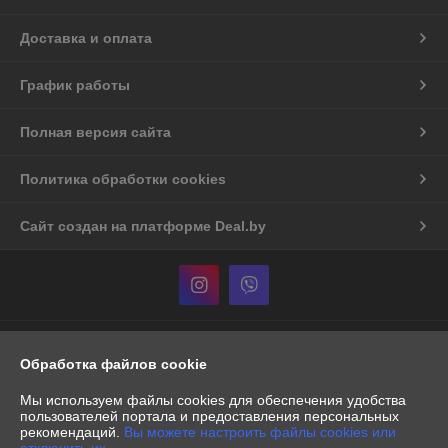
Доставка и оплата
График работы
Полная версия сайта
Политика обработки cookies
Сайт создан на платформе Deal.by
Информация для покупателя
Обработка файлов cookie
Индивидуальный предприниматель:
Индивидуальный
предприниматель Бурак Александр Васильевич
Мы используем файлы cookies для обеспечения удобства
Республика Беларусь, г. Минск, пр-т. Рокоссовского, д.60/1, кв.386
пользователей портала и предоставления персональных
рекомендаций.
Вы можете настроить файлы cookies или
Регистрационный номер ЕГР: 191153088