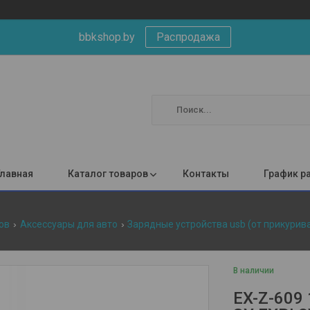
bbkshop.by
Распродажа
Главная
Каталог товаров
Контакты
График р
ов
Аксессуары для авто
Зарядные устройства usb (от прикурив
В наличии
EX-Z-609 