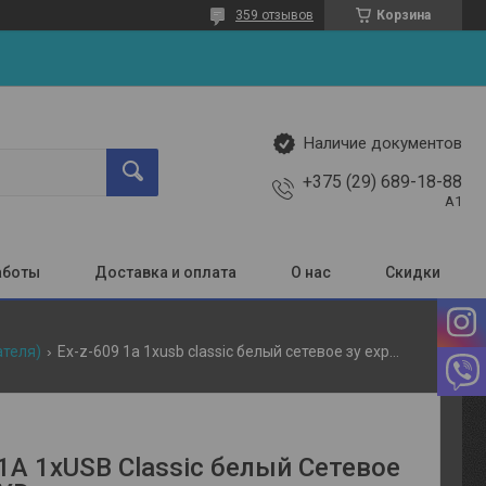
359 отзывов
Корзина
Наличие документов
+375 (29) 689-18-88
A1
аботы
Доставка и оплата
О нас
Скидки
ателя)
Ex-z-609 1a 1хusb classic белый сетевое зу exployd
1A 1хUSB Classic белый Сетевое