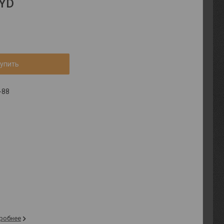
OYD
упить
-88
робнее