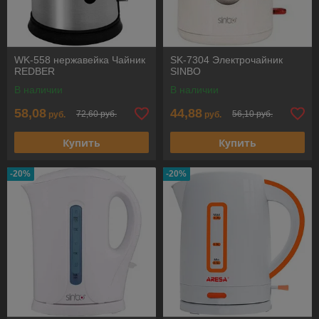
WK-558 нержавейка Чайник
SK-7304 Электрочайник
REDBER
SINBO
В наличии
В наличии
58,08
44,88
72,60 руб.
56,10 руб.
руб.
руб.
Купить
Купить
-20%
-20%