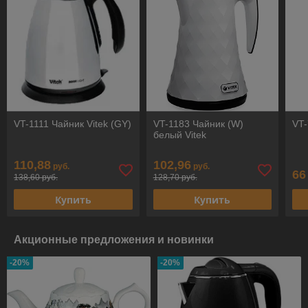
VT-1111 Чайник Vitek (GY)
VT-1183 Чайник (W)
VT-
белый Vitek
110,88
102,96
руб.
руб.
66
138,60 руб.
128,70 руб.
Купить
Купить
Акционные предложения и новинки
-20%
-20%