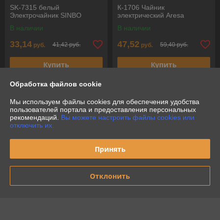
SK-7315 белый
К-1706 Чайник
Электрочайник SINBO
электрический Aresa
В наличии
В наличии
33,14
47,52
41,42 руб.
59,40 руб.
руб.
руб.
Купить
Купить
Обработка файлов cookie
-20%
-20%
Мы используем файлы cookies для обеспечения удобства
пользователей портала и предоставления персональных
рекомендаций.
Вы можете настроить файлы cookies или
отключить их.
Принять
Отклонить
2551 нержавейка Чайник
ФЕЯ
ЭЛ-1188 Чайник ЭЛИС
В наличии
В наличии