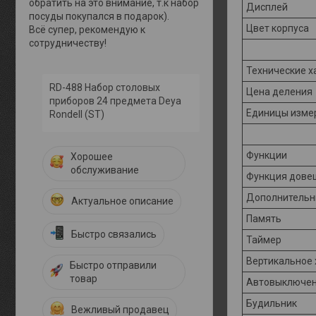
обратить на это внимание, т.к набор
Дисплей
посуды покупался в подарок).
Цвет корпуса
Всё супер, рекомендую к
сотрудничеству!
Технические х
RD-488 Набор столовых
Цена деления
приборов 24 предмета Deya
Единицы изме
Rondell (ST)
Функции
Хорошее
обслуживание
Функция дове
Дополнительн
Актуальное описание
Память
Быстро связались
Таймер
Вертикальное
Быстро отправили
товар
Автовыключе
Будильник
Вежливый продавец