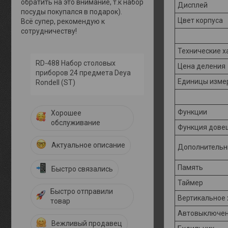
обратить на это внимание, т.к набор
Дисплей
посуды покупался в подарок).
Цвет корпуса
Всё супер, рекомендую к
сотрудничеству!
Технические х
RD-488 Набор столовых
Цена деления
приборов 24 предмета Deya
Единицы изме
Rondell (ST)
Функции
Хорошее
обслуживание
Функция дове
Актуальное описание
Дополнительн
Память
Быстро связались
Таймер
Быстро отправили
Вертикальное
товар
Автовыключе
Вежливый продавец