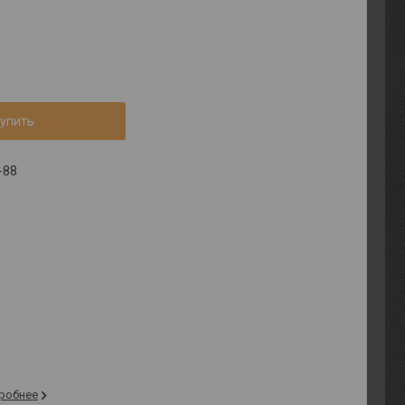
упить
-88
робнее