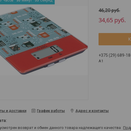
7
Часов
3
0
Минут
5
5
Секунд
46,20
руб.
34,65
руб.
К
+375 (29) 689-18
A1
ты и доставки
График работы
Адрес и контакты
дусмотрен возврат и обмен данного товара надлежащего качества
Под