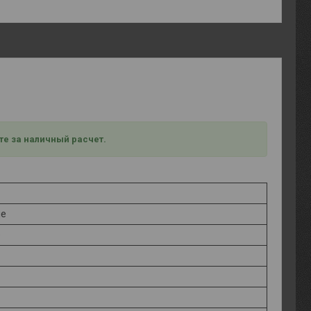
те за наличный расчет.
ые
е