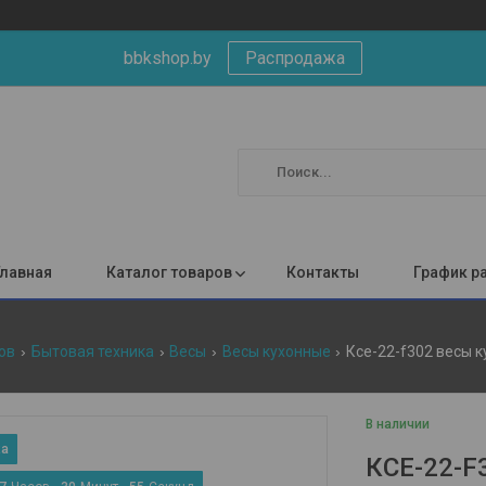
bbkshop.by
Распродажа
Главная
Каталог товаров
Контакты
График р
ов
Бытовая техника
Весы
Весы кухонные
Ксе-22-f302 весы к
В наличии
КСЕ-22-F