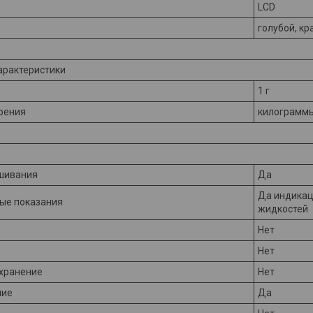
LCD
голубой, к
арактеристики
1 г
рения
килограммы
шивания
Да
Да индикац
ые показания
жидкостей
Нет
Нет
 хранение
Нет
ние
Да