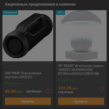
Акционные предложения и новинки
Новинка
-20%
PF-501BT-W колонка-лампа
"MAGIC MUSHROOM"
GM-990B Портативная
BT/MicroSD/AUX/3Вт/USB
акустика GINZZU
белый Портативная
В наличии
аккустика PERFEO
В наличии
102,96
руб.
80,85
115,50 руб.
руб.
128,70 руб.
Купить
Купить