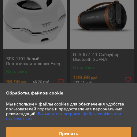
BTS-877 2.1 Сабвуфер
SPK-1101 белый
Bluetooth SUPRA
Портативная колонка Exeq
В наличии
В наличии
109,98
руб.
36,96
46,20 руб.
руб.
137,48 руб.
Обработка файлов cookie
Купить
Купить
Мы используем файлы cookies для обеспечения удобства
-20%
-20%
пользователей портала и предоставления персональных
рекомендаций.
Вы можете настроить файлы cookies или
отключить их.
Принять