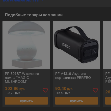
Все условия оплаты
Подобные товары компании
PF-501BT-W колонка-
PF-A4319 Акустика
PF
лампа "MAGIC
портативная PERFEO
Аку
MUSHROOM"
PE
BT/MicroSD/AUX/3Вт/USB
102,96
92,40
руб.
руб.
белый Портативная
26
128,70 руб.
115,50 руб.
аккустика PERFEO
Купить
Купить