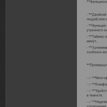
**Функцион
- **Двойной
людей) или 
- **Функция
утреннего с
- **Таймер 
минут。
- **3 режим
особенно ак
**Преимущес
- ✅ **Много
- ✅ **Комфо
- ✅ **Удобс
в темноте.
- ✅ **Надеж
отключении 