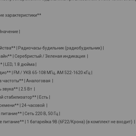
ие характеристики**
 Значение |
ойства** | Радиочасы-будильник (радиобудильник) |
айн** | Серебристый / Зеленая индикация |
 | LED, 1.8 дюйма |
дио** | FM / УКВ 65-108 МГц, AM 522-1620 кГц |
а частоты** | Аналоговая |
звука** | 2.5 Вт |
й стабилизатор** | Есть |
ремени** | 24-часовой |
питание** | Сеть 220 В, 50 Гц |
е питание** | 1 батарейка 9В (6F22/Крона) (в комплект не входит) |