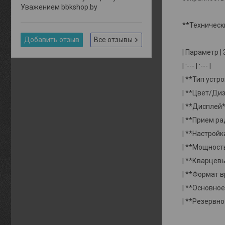
Уважением bbkshop.by
**Техническ
Добавить отзыв
Все отзывы
| Параметр |
| :--- | :--- |
| **Тип устр
| **Цвет/Диз
| **Дисплей**
| **Прием ра
| **Настройк
| **Мощность 
| **Кварцевы
| **Формат в
| **Основное 
| **Резервно