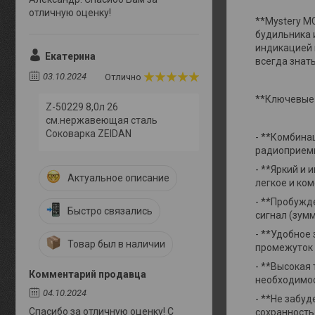
отличную оценку!
**Mystery M
будильника 
индикацией 
Екатерина
всегда знат
03.10.2024
Отлично
**Ключевые
Z-50229 8,0л 26
см.нержавеющая сталь
Соковарка ZEIDAN
- **Комбина
радиоприемн
- **Яркий и
Актуальное описание
легкое и ко
- **Пробужд
Быстро связались
сигнал (зум
- **Удобное
Товар был в наличии
промежуток в
- **Высокая
Комментарий продавца
необходимос
04.10.2024
- **Не забу
Спасибо за отличную оценку! С
сохранность