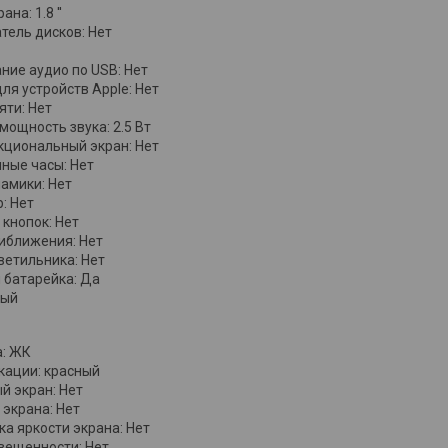
на: 1.8 ''
тель дисков: Нет
ние аудио по USB: Нет
ля устройств Apple: Нет
яти: Нет
мощность звука: 2.5 Вт
циональный экран: Нет
ные часы: Нет
амики: Нет
: Нет
 кнопок: Нет
иближения: Нет
ветильника: Нет
 батарейка: Да
ный
а: ЖК
кации: красный
й экран: Нет
 экрана: Нет
ка яркости экрана: Нет
вещенности: Нет