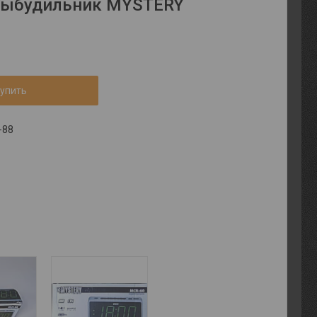
сыбудильник MYSTERY
упить
-88