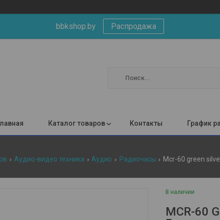
bbkshop.by
Распродажа
Главная
Каталог товаров
Контакты
График р
ов
Аудио-видео техника
Аудио
Радиочасы
Mcr-60 green sil
В наличии
MCR-60 G