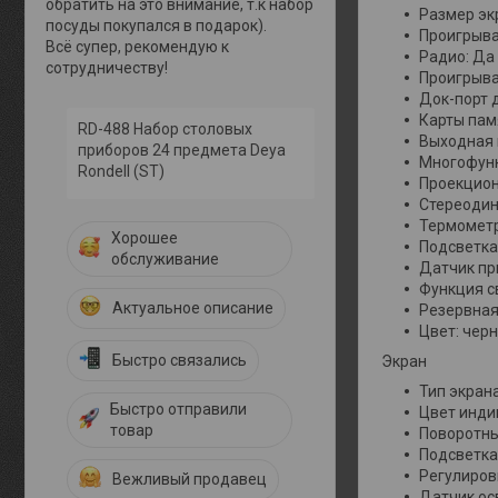
обратить на это внимание, т.к набор
Размер экра
посуды покупался в подарок).
Проигрыва
Всё супер, рекомендую к
Радио: Да
сотрудничеству!
Проигрыва
Док-порт д
Карты пам
RD-488 Набор столовых
Выходная 
приборов 24 предмета Deya
Многофунк
Rondell (ST)
Проекцион
Стереодин
Термометр
Хорошее
Подсветка
обслуживание
Датчик пр
Функция с
Актуальное описание
Резервная
Цвет: чер
Быстро связались
Экран
Тип экран
Быстро отправили
Цвет инди
товар
Поворотны
Подсветка
Регулиров
Вежливый продавец
Датчик ос