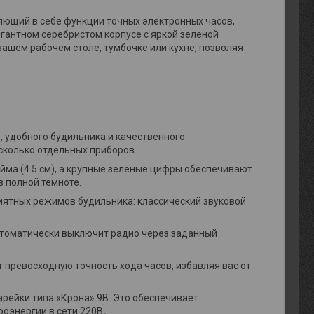
яющий в себе функции точных электронных часов,
гантном серебристом корпусе с яркой зеленой
ашем рабочем столе, тумбочке или кухне, позволяя
, удобного будильника и качественного
сколько отдельных приборов.
йма (4.5 см), а крупные зеленые цифры обеспечивают
в полной темноте.
риятных режимов будильника: классический звуковой
автоматически выключит радио через заданный
 превосходную точность хода часов, избавляя вас от
арейки типа «Крона» 9В. Это обеспечивает
троэнергии в сети 220В。