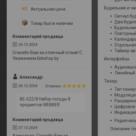
Будильник и ча
Актуальная цена
Сигнал буд
Два будил
Товар был в наличии
Будильник
Повторный
Комментарий продавца
Календарь
26.12.2024
Отдельная
Таймер ав
Спасибо Вам за отличный отзыв! С
Уважением bbkshop.by
Интерфейсы
Аудиовыхо
Линейный 
Александр
Тюнер
06.12.2024
Отлично
Тип тюнер
Модуляция
BE-622/8 Набор посуды 8
Расширенн
предметов WEBBER
Цифровое 
Индикация
Комментарий продавца
Радиочасы
07.12.2024
Описание то
Александр. Спасибо Вам за