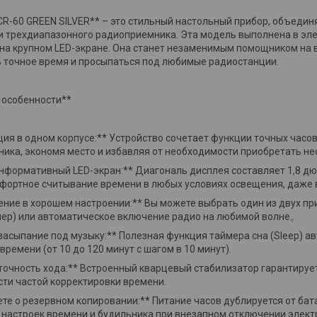
CR-60 GREEN SILVER** – это стильный настольный прибор, объедин
и трехдиапазонного радиоприемника. Эта модель выполнена в эле
на крупном LED-экране. Она станет незаменимым помощником на в
ь точное время и просыпаться под любимые радиостанции.
 особенности**
ция в одном корпусе:** Устройство сочетает функции точных часов
ика, экономя место и избавляя от необходимости приобретать не
 информативный LED-экран:** Диагональ дисплея составляет 1,8 дю
мфортное считывание времени в любых условиях освещения, даже 
ение в хорошем настроении:** Вы можете выбрать один из двух п
мер) или автоматическое включение радио на любимой волне。
 засыпание под музыку:** Полезная функция таймера сна (Sleep) 
ремени (от 10 до 120 минут с шагом в 10 минут).
 точность хода:** Встроенный кварцевый стабилизатор гарантирует
ти частой корректировки времени.
дете о резервном копировании:** Питание часов дублируется от бат
 настроек времени и будильника при внезапном отключении элек