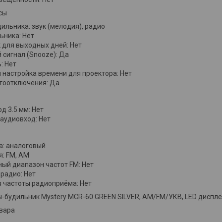
сы
ильника: звук (мелодия), радио
ьника: Нет
 для выходных дней: Нет
 сигнал (Snooze): Да
: Нет
 настройка времени для проектора: Нет
тоотключения: Да
д 3.5 мм: Нет
аудиовход: Нет
а: аналоговый
: FM, AM
ый диапазон частот FM: Нет
радио: Нет
 частоты радиоприёма: Нет
-будильник Mystery MCR-60 GREEN SILVER, AM/FM/УКВ, LED дисплей
вара