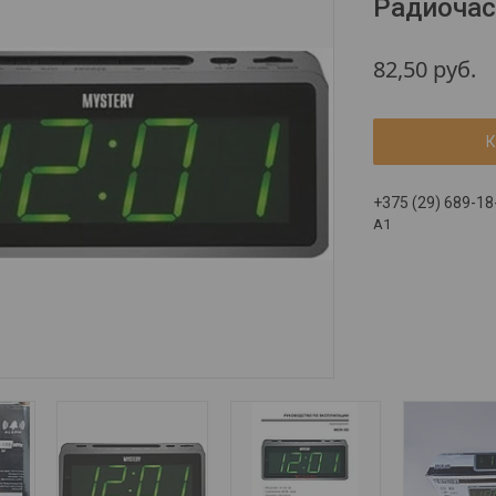
Радиоча
82,50
руб.
К
+375 (29) 689-18
A1