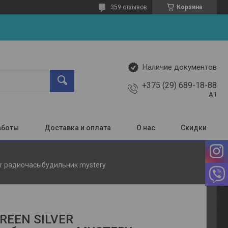
359 отзывов
Корзина
Наличие документов
+375 (29) 689-18-88
A1
аботы
Доставка и оплата
О нас
Скидки
ver радиочасыбудильник mystery
REEN SILVER