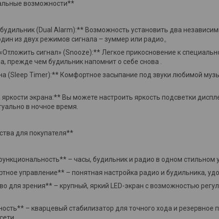
альные возможности**
 будильник (Dual Alarm):** Возможность установить два независи
один из двух режимов сигнала – зуммер или радио。
 «Отложить сигнал» (Snooze):** Легкое прикосновение к специаль
на, прежде чем будильник напомнит о себе снова .
сна (Sleep Timer):** Комфортное засыпание под звуки любимой муз
а яркости экрана:** Вы можете настроить яркость подсветки диспл
туально в ночное время.
тва для покупателя**
функциональность** – часы, будильник и радио в одном стильном у
ртное управление** – понятная настройка радио и будильника, уд
тво для зрения** – крупный, яркий LED-экран с возможностью регул
ность** – кварцевый стабилизатор для точного хода и резервное п
сети.