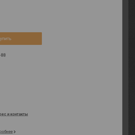
упить
-88
рес и контакты
робнее