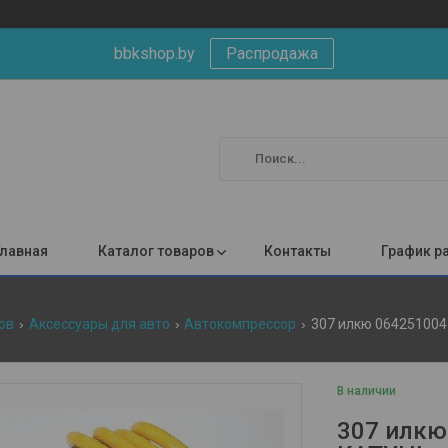
bbkshop.by
Распродажа
Главная
Каталог товаров
Контакты
График р
ов
Аксессуары для авто
Автокомпрессор
307 илкю 064251004
В наличии
307 илкю