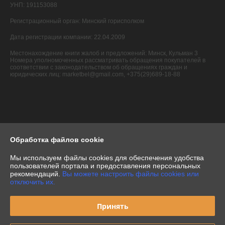
УНП: 191153088
Регистрационный орган: Минский горисполком
Дата регистрации компании: 22.04.2009
Местонахождение книги жалоб и предложений: Минск, Кульман 3
Номера уполномоченных рассматривать обращения покупателей в
соответствии с законодательством об обращениях граждан и
юридических лиц: marketbel@gmail.com, +375(29)689-18-88
Обработка файлов cookie
Мы используем файлы cookies для обеспечения удобства
пользователей портала и предоставления персональных
рекомендаций.
Вы можете настроить файлы cookies или
отключить их.
Принять