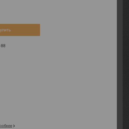
упить
-88
робнее