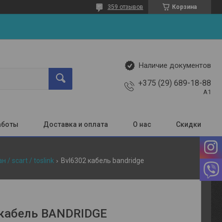
359 отзывов
Корзина
Наличие документов
+375 (29) 689-18-88
A1
аботы
Доставка и оплата
О нас
Скидки
/ scart / toslink
Bvl6302 кабель bandridge
кабель BANDRIDGE