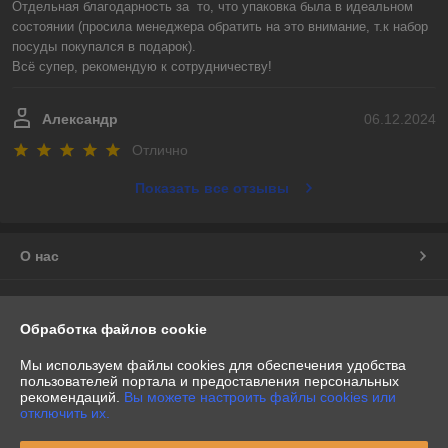
Отдельная благодарность за  то, что упаковка была в идеальном 
состоянии (просила менеджера обратить на это внимание, т.к набор 
посуды покупался в подарок).

Всё супер, рекомендую к сотрудничеству!
Александр
06.12.2024
Отлично
Показать все отзывы
О нас
Контакты
Обработка файлов cookie
Доставка и оплата
Мы используем файлы cookies для обеспечения удобства
пользователей портала и предоставления персональных
рекомендаций.
Вы можете настроить файлы cookies или
График работы
отключить их.
Полная версия сайта