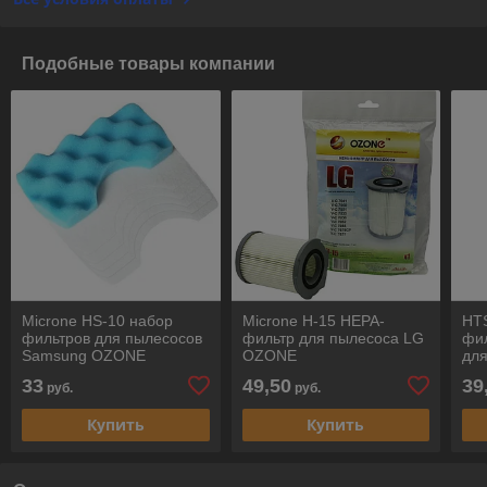
Подобные товары компании
Microne HS-10 набор
Microne H-15 НЕРА-
HTS
фильтров для пылесосов
фильтр для пылесоса LG
фил
Samsung OZONE
OZONE
дл
33
49,50
39
руб.
руб.
Купить
Купить