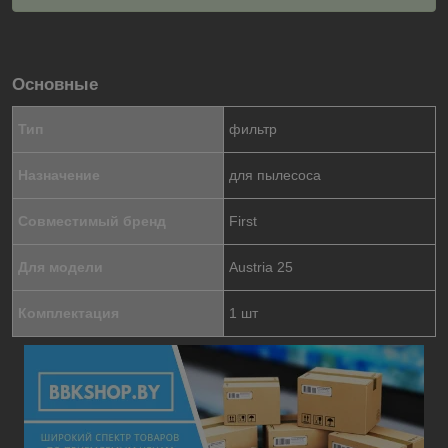
Основные
Тип
фильтр
Назначение
для пылесоса
Совместимый бренд
First
Для модели
Austria 25
Комплектация
1 шт