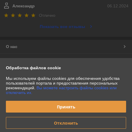
Александр
06.12.2024
Отлично
Показать все отзывы
О нас
Контакты
Обработка файлов cookie
Доставка и оплата
Мы используем файлы cookies для обеспечения удобства
пользователей портала и предоставления персональных
рекомендаций.
Вы можете настроить файлы cookies или
График работы
отключить их.
Полная версия сайта
Принять
Политика обработки cookies
Отклонить
Сайт создан на платформе Deal.by