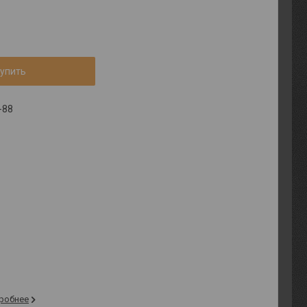
упить
-88
робнее