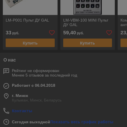
LM-P001 Пульт ДУ GAL
LM-VBМ-100 MINI Пульт
Ко
ДУ GAL
ант
33
59,40
23
руб.
руб.
Купить
Купить
О нас
Рейтинг не сформирован
Менее 5 отзывов за последний год
Работает с 06.04.2018
г. Минск
Кульман, Минск, Беларусь
Контакты
Показать весь график работы
Сегодня выходной