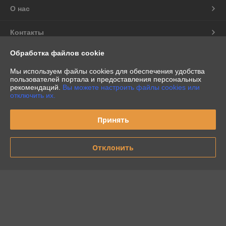
О нас
Контакты
Обработка файлов cookie
Доставка и оплата
Мы используем файлы cookies для обеспечения удобства
пользователей портала и предоставления персональных
График работы
рекомендаций.
Вы можете настроить файлы cookies или
отключить их.
Полная версия сайта
Принять
Политика обработки cookies
Отклонить
Сайт создан на платформе Deal.by
Информация для покупателя