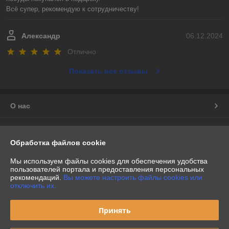
Всё супер, рекомендую к сотрудничеству!
Александр
06.12.2024
Отлично
Показать все отзывы
О нас
Контакты
Обработка файлов cookie
Доставка и оплата
Мы используем файлы cookies для обеспечения удобства
пользователей портала и предоставления персональных
рекомендаций.
Вы можете настроить файлы cookies или
График работы
отключить их.
Полная версия сайта
Принять
Политика обработки cookies