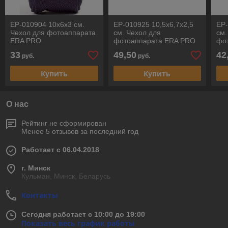
EP-010904 10х6х3 см.
EP-010925 10,5х6,7х2,5
EP-
Чехол для фотоаппарата
см. Чехол для
см.
ERA PRO
фотоаппарата ERA PRO
фо
33
49,50
42
руб.
руб.
Купить
Купить
О нас
Рейтинг не сформирован
Менее 5 отзывов за последний год
Работает с 06.04.2018
г. Минск
Кульман, Минск, Беларусь
Контакты
Сегодня работает с 10:00 до 19:00
Показать весь график работы