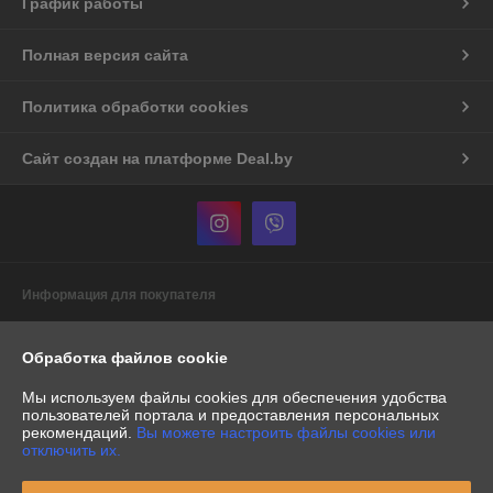
График работы
Полная версия сайта
Политика обработки cookies
Сайт создан на платформе Deal.by
Информация для покупателя
Индивидуальный предприниматель:
Индивидуальный
предприниматель Бурак Александр Васильевич
Обработка файлов cookie
Республика Беларусь, г. Минск, пр-т. Рокоссовского, д.60/1, кв.386
Мы используем файлы cookies для обеспечения удобства
Регистрационный номер ЕГР: 191153088
пользователей портала и предоставления персональных
рекомендаций.
Вы можете настроить файлы cookies или
УНП: 191153088
отключить их.
Регистрационный орган: Минский горисполком