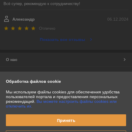
Всё супер, рекомендую к сотрудничеству!
Александр
06.12.2024
Отлично
Показать все отзывы
О нас
Контакты
Обработка файлов cookie
Доставка и оплата
Мы используем файлы cookies для обеспечения удобства
пользователей портала и предоставления персональных
График работы
рекомендаций.
Вы можете настроить файлы cookies или
отключить их.
Полная версия сайта
Принять
Политика обработки cookies