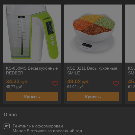
KS-858MS Весы кухонные
KSE 3211 Весы кухонные
KS
REDBER
SMILE
SM
34,33
48,02
45
руб.
руб.
45,77 руб.
64,02 руб.
61,
Купить
Купить
О нас
Рейтинг не сформирован
Менее 5 отзывов за последний год