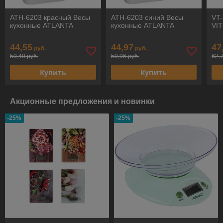
ATH-6203 красный Весы
ATH-6203 синий Весы
VT-
кухонные ATLANTA
кухонные ATLANTA
VIT
44,55
44,97
47
руб.
руб.
59,40 руб.
59,96 руб.
62,
Купить
Купить
Акционные предложения и новинки
-25%
-25%