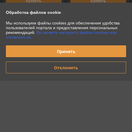
Купить
Купить
Обработка файлов cookie
-25%
-25%
Мы используем файлы cookies для обеспечения удобства
пользователей портала и предоставления персональных
рекомендаций.
Вы можете настроить файлы cookies или
отключить их.
Принять
Отклонить
SK-418 Кухонные весы
SC-KS57P45 блины с икрой
ARESA
Кухонные весы SCARLETT
В наличии
В наличии
34,35
37,13
45,80 руб.
49,50 руб.
руб.
руб.
Купить
Купить
Показать ещё