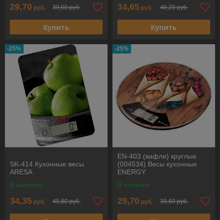
29,70
34,65
39,60 руб.
46,20 руб.
руб.
руб.
Купить
Купить
-25%
-25%
EN-403 (вафли) круглые
SK-414 Кухонные весы
(004534) Весы кухонные
ARESA
ENERGY
В наличии
В наличии
34,35
29,70
45,80 руб.
39,60 руб.
руб.
руб.