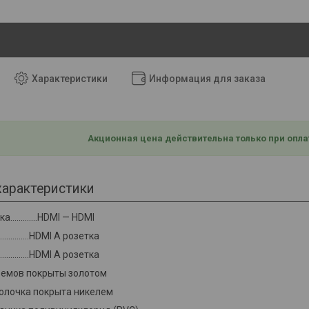
Характеристики
Информация для заказа
Акционная цена действительна только при опла
характеристики
............HDMI — HDMI
...............HDMI А розетка
...............HDMI A розетка
ъемов покрыты золотом
олочка покрыта никелем