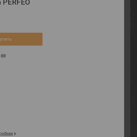
а PERFEO
упить
-88
робнее